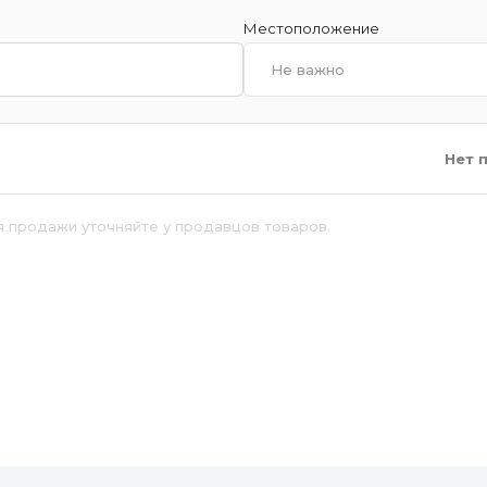
Местоположение
Не важно
Нет 
я продажи уточняйте у продавцов товаров.
й